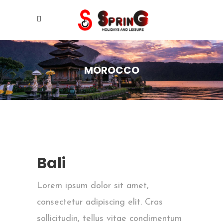
MOROCCO
Bali
Lorem ipsum dolor sit amet,
consectetur adipiscing elit. Cras
sollicitudin, tellus vitae condimentum