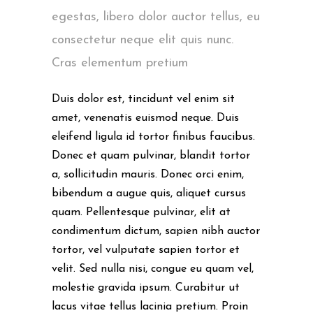
egestas, libero dolor auctor tellus, eu
consectetur neque elit quis nunc.
Cras elementum pretium
Duis dolor est, tincidunt vel enim sit
amet, venenatis euismod neque. Duis
eleifend ligula id tortor finibus faucibus.
Donec et quam pulvinar, blandit tortor
a, sollicitudin mauris. Donec orci enim,
bibendum a augue quis, aliquet cursus
quam. Pellentesque pulvinar, elit at
condimentum dictum, sapien nibh auctor
tortor, vel vulputate sapien tortor et
velit. Sed nulla nisi, congue eu quam vel,
molestie gravida ipsum. Curabitur ut
lacus vitae tellus lacinia pretium. Proin