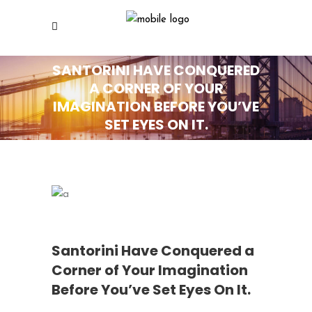
SANTORINI HAVE CONQUERED
A CORNER OF YOUR
IMAGINATION BEFORE YOU’VE
SET EYES ON IT.
Santorini Have Conquered a
Corner of Your Imagination
Before You’ve Set Eyes On It.