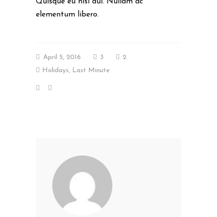
Quisque eu nisl dui. Nullam ac
elementum libero.
April 5, 2016
3
2
Holidays
,
Last Minute