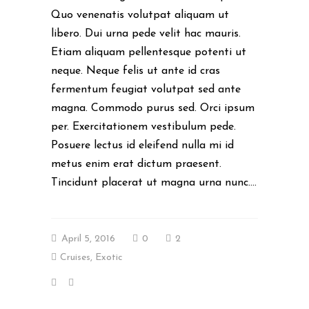
Quo venenatis volutpat aliquam ut
libero. Dui urna pede velit hac mauris.
Etiam aliquam pellentesque potenti ut
neque. Neque felis ut ante id cras
fermentum feugiat volutpat sed ante
magna. Commodo purus sed. Orci ipsum
per. Exercitationem vestibulum pede.
Posuere lectus id eleifend nulla mi id
metus enim erat dictum praesent.
Tincidunt placerat ut magna urna nunc....
April 5, 2016
0
2
Cruises
,
Exotic