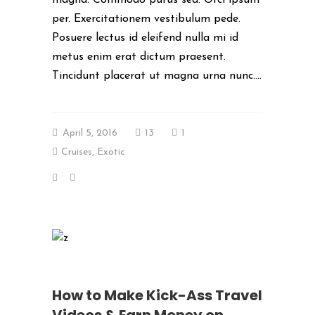
per. Exercitationem vestibulum pede.
Posuere lectus id eleifend nulla mi id
metus enim erat dictum praesent.
Tincidunt placerat ut magna urna nunc....
April 5, 2016
13
1
Cruises
,
Exotic
How to Make Kick-Ass Travel
Videos & Earn Money on