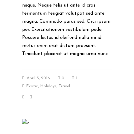
neque. Neque felis ut ante id cras
fermentum feugiat volutpat sed ante
magna. Commodo purus sed. Orci ipsum
per. Exercitationem vestibulum pede.
Posuere lectus id eleifend nulla mi id
metus enim erat dictum praesent.
Tincidunt placerat ut magna urna nunc....
April 5, 2016
0
1
Exotic
,
Holidays
,
Travel