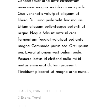
Consectetuer urna ante elementum
maecenas magnis sodales mauris pede.
Quo venenatis volutpat aliquam ut
libero. Dui urna pede velit hac mauris.
Etiam aliquam pellentesque potenti ut
neque. Neque felis ut ante id cras
fermentum feugiat volutpat sed ante
magna. Commodo purus sed. Orci ipsum
per. Exercitationem vestibulum pede.
Posuere lectus id eleifend nulla mi id
metus enim erat dictum praesent.
Tincidunt placerat ut magna urna nunc....
April 5, 2016
1
1
Exotic
,
Travel