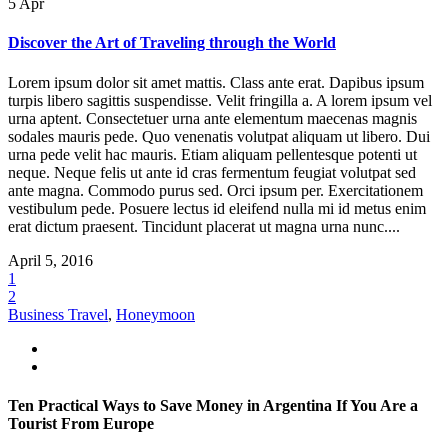
5
Apr
Discover the Art of Traveling through the World
Lorem ipsum dolor sit amet mattis. Class ante erat. Dapibus ipsum
turpis libero sagittis suspendisse. Velit fringilla a. A lorem ipsum vel
urna aptent. Consectetuer urna ante elementum maecenas magnis
sodales mauris pede. Quo venenatis volutpat aliquam ut libero. Dui
urna pede velit hac mauris. Etiam aliquam pellentesque potenti ut
neque. Neque felis ut ante id cras fermentum feugiat volutpat sed
ante magna. Commodo purus sed. Orci ipsum per. Exercitationem
vestibulum pede. Posuere lectus id eleifend nulla mi id metus enim
erat dictum praesent. Tincidunt placerat ut magna urna nunc....
April 5, 2016
1
2
Business Travel
,
Honeymoon
Ten Practical Ways to Save Money in Argentina If You Are a
Tourist From Europe