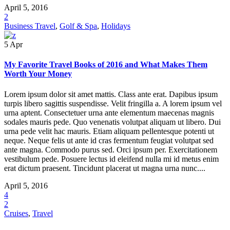
April 5, 2016
2
Business Travel
,
Golf & Spa
,
Holidays
5
Apr
My Favorite Travel Books of 2016 and What Makes Them
Worth Your Money
Lorem ipsum dolor sit amet mattis. Class ante erat. Dapibus ipsum
turpis libero sagittis suspendisse. Velit fringilla a. A lorem ipsum vel
urna aptent. Consectetuer urna ante elementum maecenas magnis
sodales mauris pede. Quo venenatis volutpat aliquam ut libero. Dui
urna pede velit hac mauris. Etiam aliquam pellentesque potenti ut
neque. Neque felis ut ante id cras fermentum feugiat volutpat sed
ante magna. Commodo purus sed. Orci ipsum per. Exercitationem
vestibulum pede. Posuere lectus id eleifend nulla mi id metus enim
erat dictum praesent. Tincidunt placerat ut magna urna nunc....
April 5, 2016
4
2
Cruises
,
Travel