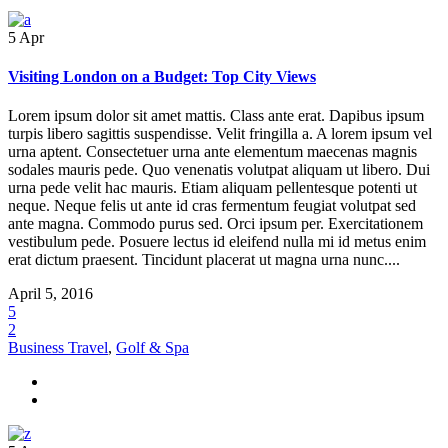
5
Apr
Visiting London on a Budget: Top City Views
Lorem ipsum dolor sit amet mattis. Class ante erat. Dapibus ipsum
turpis libero sagittis suspendisse. Velit fringilla a. A lorem ipsum vel
urna aptent. Consectetuer urna ante elementum maecenas magnis
sodales mauris pede. Quo venenatis volutpat aliquam ut libero. Dui
urna pede velit hac mauris. Etiam aliquam pellentesque potenti ut
neque. Neque felis ut ante id cras fermentum feugiat volutpat sed
ante magna. Commodo purus sed. Orci ipsum per. Exercitationem
vestibulum pede. Posuere lectus id eleifend nulla mi id metus enim
erat dictum praesent. Tincidunt placerat ut magna urna nunc....
April 5, 2016
5
2
Business Travel
,
Golf & Spa