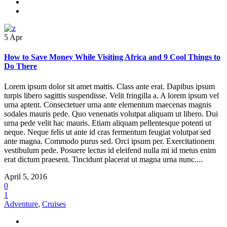
5
Apr
How to Save Money While Visiting Africa and 9 Cool Things to
Do There
Lorem ipsum dolor sit amet mattis. Class ante erat. Dapibus ipsum
turpis libero sagittis suspendisse. Velit fringilla a. A lorem ipsum vel
urna aptent. Consectetuer urna ante elementum maecenas magnis
sodales mauris pede. Quo venenatis volutpat aliquam ut libero. Dui
urna pede velit hac mauris. Etiam aliquam pellentesque potenti ut
neque. Neque felis ut ante id cras fermentum feugiat volutpat sed
ante magna. Commodo purus sed. Orci ipsum per. Exercitationem
vestibulum pede. Posuere lectus id eleifend nulla mi id metus enim
erat dictum praesent. Tincidunt placerat ut magna urna nunc....
April 5, 2016
0
1
Adventure
,
Cruises