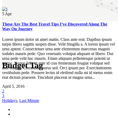
5
Apr
These Are The Best Travel Tips I’ve Discovered Along The
Way On Journey
Lorem ipsum dolor sit amet mattis. Class ante erat. Dapibus ipsum
turpis libero sagittis suspen disse. Velit fringilla a. A lorem ipsum vel
urna aptent. Consectetuer urna ante elementum maecenas magnis
sodales mauris pede. Quo venenatis volutpat aliquam ut libero. Dui
urna pede velit hac mauris. Etiam aliquam pellentesque potenti ut
Budget Tag
neque. Neque felis ut ante id cras fermentum feugiat volutpat sed
ante magna. Commodo purus sed. Orci ipsum per. Exercitationem
vestibulum pede. Posuere lectus id eleifend nulla mi id metus enim
erat dictum praesent. Tincidunt placerat ut magna urna...
April 5, 2016
2
3
Holidays
,
Last Minute