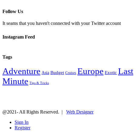
Follow Us
It seams that you haven't connected with your Twitter account
Instagram Feed
Tags
Adventure
Europe
Last
Budget
Exotic
Asia
Cruises
Minute
Tips & Tricks
@2021- All Rights Reserved. |
Web Designer
Sign In
Register