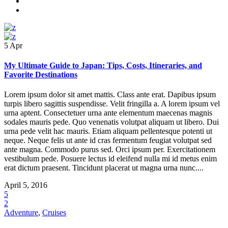
5
Apr
My Ultimate Guide to Japan: Tips, Costs, Itineraries, and
Favorite Destinations
Lorem ipsum dolor sit amet mattis. Class ante erat. Dapibus ipsum
turpis libero sagittis suspendisse. Velit fringilla a. A lorem ipsum vel
urna aptent. Consectetuer urna ante elementum maecenas magnis
sodales mauris pede. Quo venenatis volutpat aliquam ut libero. Dui
urna pede velit hac mauris. Etiam aliquam pellentesque potenti ut
neque. Neque felis ut ante id cras fermentum feugiat volutpat sed
ante magna. Commodo purus sed. Orci ipsum per. Exercitationem
vestibulum pede. Posuere lectus id eleifend nulla mi id metus enim
erat dictum praesent. Tincidunt placerat ut magna urna nunc....
April 5, 2016
5
2
Adventure
,
Cruises