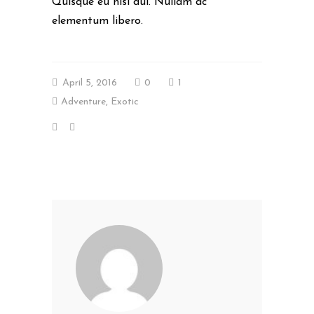
Quisque eu nisl dui. Nullam ac
elementum libero.
April 5, 2016
0
1
Adventure
,
Exotic