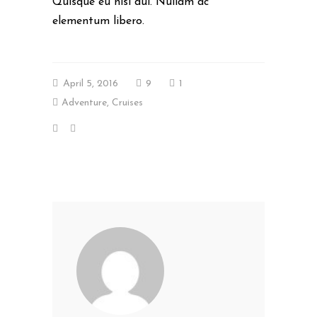
Quisque eu nisl dui. Nullam ac
elementum libero.
April 5, 2016
9
1
Adventure
,
Cruises